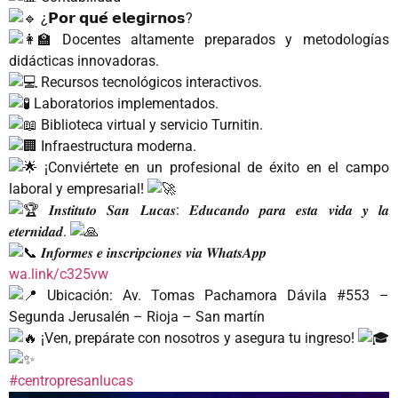
¿𝗣𝗼𝗿 𝗾𝘂𝗲́ 𝗲𝗹𝗲𝗴𝗶𝗿𝗻𝗼𝘀?
Docentes altamente preparados y metodologías
didácticas innovadoras.
Recursos tecnológicos interactivos.
Laboratorios implementados.
Biblioteca virtual y servicio Turnitin.
Infraestructura moderna.
¡Conviértete en un profesional de éxito en el campo
laboral y empresarial!
𝑰𝒏𝒔𝒕𝒊𝒕𝒖𝒕𝒐 𝑺𝒂𝒏 𝑳𝒖𝒄𝒂𝒔: 𝑬𝒅𝒖𝒄𝒂𝒏𝒅𝒐 𝒑𝒂𝒓𝒂 𝒆𝒔𝒕𝒂 𝒗𝒊𝒅𝒂 𝒚 𝒍𝒂
𝒆𝒕𝒆𝒓𝒏𝒊𝒅𝒂𝒅.
𝑰𝒏𝒇𝒐𝒓𝒎𝒆𝒔 𝒆 𝒊𝒏𝒔𝒄𝒓𝒊𝒑𝒄𝒊𝒐𝒏𝒆𝒔 𝒗𝒊𝒂 𝑾𝒉𝒂𝒕𝒔𝑨𝒑𝒑
wa.link/c325vw
Ubicación: Av. Tomas Pachamora Dávila #553 –
Segunda Jerusalén – Rioja – San martín
¡Ven, prepárate con nosotros y asegura tu ingreso!
#centropresanlucas