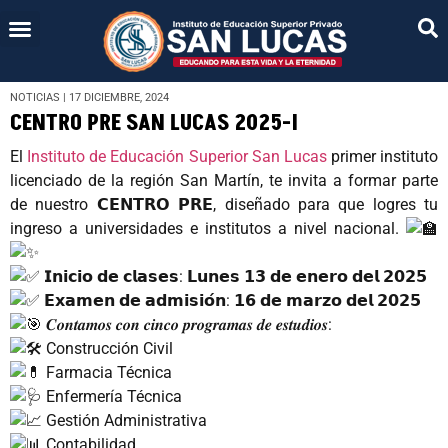
NOTICIAS | 17 DICIEMBRE, 2024
CENTRO PRE SAN LUCAS 2025-I
El
Instituto de Educación Superior San Lucas
primer instituto
licenciado de la región San Martín, te invita a formar parte
de nuestro 𝗖𝗘𝗡𝗧𝗥𝗢 𝗣𝗥𝗘, diseñado para que logres tu
ingreso a universidades e institutos a nivel nacional.
𝗜𝗻𝗶𝗰𝗶𝗼 𝗱𝗲 𝗰𝗹𝗮𝘀𝗲𝘀: 𝗟𝘂𝗻𝗲𝘀 𝟭𝟯 𝗱𝗲 𝗲𝗻𝗲𝗿𝗼 𝗱𝗲𝗹 𝟮𝟬𝟮𝟱
𝗘𝘅𝗮𝗺𝗲𝗻 𝗱𝗲 𝗮𝗱𝗺𝗶𝘀𝗶𝗼́𝗻: 𝟭𝟲 𝗱𝗲 𝗺𝗮𝗿𝘇𝗼 𝗱𝗲𝗹 𝟮𝟬𝟮𝟱
𝑪𝒐𝒏𝒕𝒂𝒎𝒐𝒔 𝒄𝒐𝒏 𝒄𝒊𝒏𝒄𝒐 𝒑𝒓𝒐𝒈𝒓𝒂𝒎𝒂𝒔 𝒅𝒆 𝒆𝒔𝒕𝒖𝒅𝒊𝒐𝒔:
Construcción Civil
Farmacia Técnica
Enfermería Técnica
Gestión Administrativa
Contabilidad